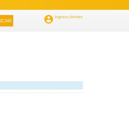

Ingreso clientes