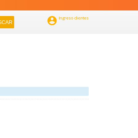

Ingreso clientes