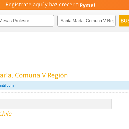
Regístrate aquí y haz crecer tu
Pyme!
Emprendimiento!
aría, Comuna V Región
ntil.com
Chile