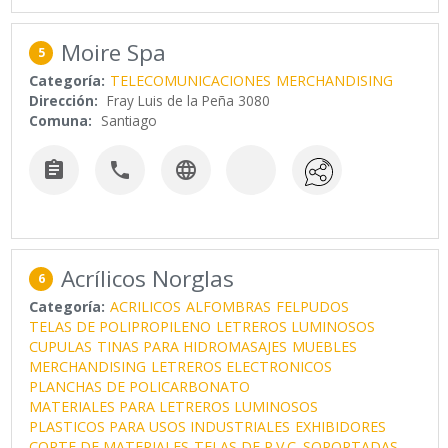
Moire Spa
5
Categoría:
TELECOMUNICACIONES
MERCHANDISING
Dirección:
Fray Luis de la Peña 3080
Comuna:
Santiago



Acrílicos Norglas
6
Categoría:
ACRILICOS
ALFOMBRAS
FELPUDOS
TELAS DE POLIPROPILENO
LETREROS LUMINOSOS
CUPULAS
TINAS PARA HIDROMASAJES
MUEBLES
MERCHANDISING
LETREROS ELECTRONICOS
PLANCHAS DE POLICARBONATO
MATERIALES PARA LETREROS LUMINOSOS
PLASTICOS PARA USOS INDUSTRIALES
EXHIBIDORES
CORTE DE MATERIALES
TELAS DE P.V.C. SOPORTADAS