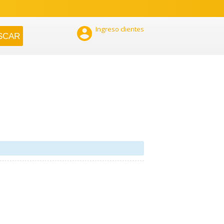

Ingreso clientes