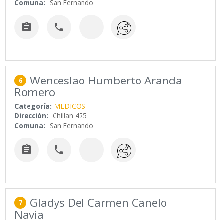
Comuna:
San Fernando


Wenceslao Humberto Aranda
6
Romero
Categoría:
MEDICOS
Dirección:
Chillan 475
Comuna:
San Fernando


Gladys Del Carmen Canelo
7
Navia