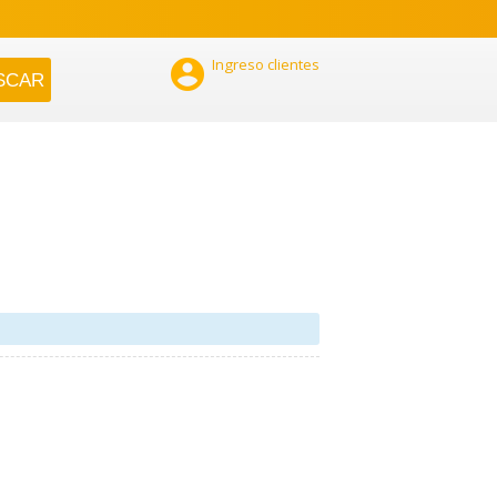

Ingreso clientes