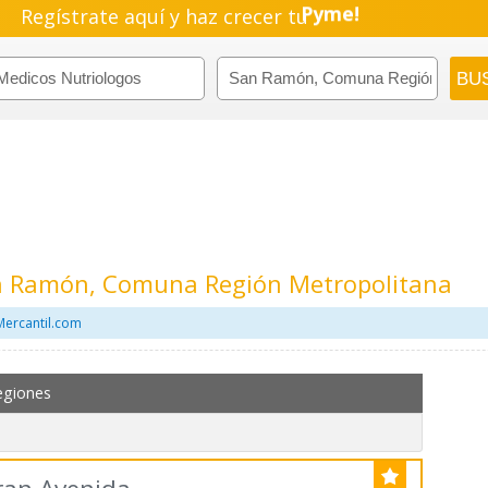
Regístrate aquí y haz crecer tu
Pyme!
Emprendimiento!
an Ramón, Comuna Región Metropolitana
Mercantil.com
egiones