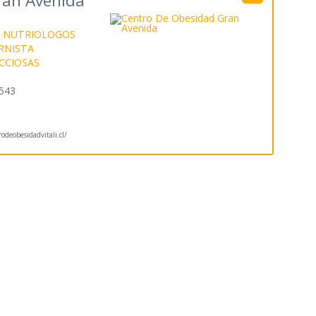
ran Avenida
 NUTRIOLOGOS
RNISTA
CCIOSAS
6543
deobesidadvitali.cl/