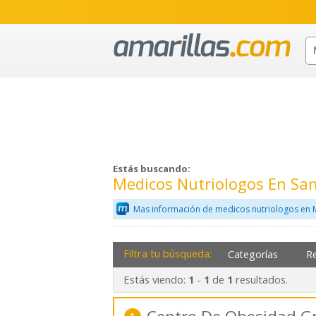
Estás buscando:
Medicos Nutriologos En S
Mas información de medicos nutriologos en 
Filtra tu búsqueda:
Categorías
R
Estás viendo:
-
de
resultados.
1
1
1