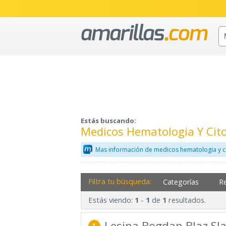
Estás buscando:
Medicos Hematologia Y Cito
Mas información de medicos hematologia y c
Filtra tu búsqueda:
Categorías
R
Estás viendo:
-
de
resultados.
1
1
1
Lesina Bogdan Blaz Sl
1