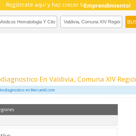
Pyme!
Regístrate aquí y haz crecer tu
Emprendimiento!
diagnostico En Valdivia, Comuna XIV Regió
itodiagnostico en Mercantil.com
egiones
atko