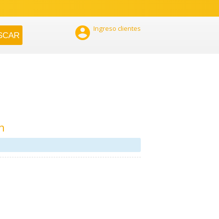

Ingreso clientes
n