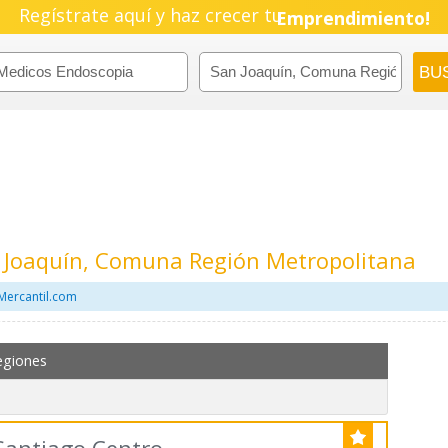
Regístrate aquí y haz crecer tu
Pyme!
Emprendimiento!
 Joaquín, Comuna Región Metropolitana
Mercantil.com
egiones