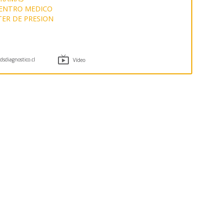
ENTRO MEDICO
ER DE PRESION

sdiagnostico.cl
Vídeo