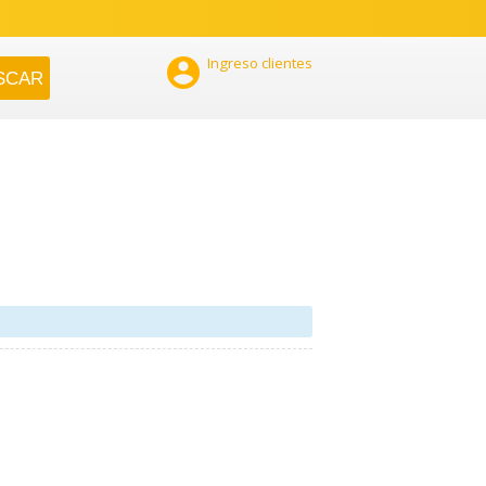

Ingreso clientes