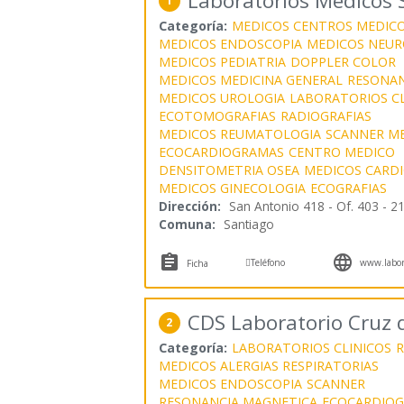
Laboratorios Médicos 
1
Categoría:
MEDICOS CENTROS MEDIC
MEDICOS ENDOSCOPIA
MEDICOS NEUR
MEDICOS PEDIATRIA
DOPPLER COLOR
MEDICOS MEDICINA GENERAL
RESONAN
MEDICOS UROLOGIA
LABORATORIOS CL
ECOTOMOGRAFIAS
RADIOGRAFIAS
MEDICOS REUMATOLOGIA
SCANNER M
ECOCARDIOGRAMAS
CENTRO MEDICO
DENSITOMETRIA OSEA
MEDICOS CARD
MEDICOS GINECOLOGIA
ECOGRAFIAS
Dirección:
San Antonio 418 - Of. 403 - 21
Comuna:
Santiago



Teléfono
www.labora
Ficha
CDS Laboratorio Cruz d
2
Categoría:
LABORATORIOS CLINICOS
R
MEDICOS ALERGIAS RESPIRATORIAS
MEDICOS ENDOSCOPIA
SCANNER
RESONANCIA MAGNETICA
ECOCARDIO