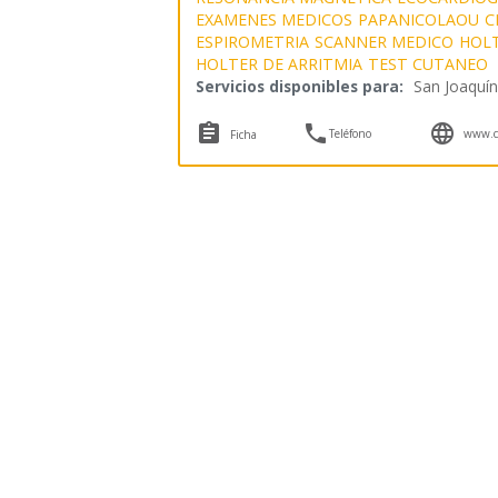
EXAMENES MEDICOS
PAPANICOLAOU
C
ESPIROMETRIA
SCANNER MEDICO
HOLT
HOLTER DE ARRITMIA
TEST CUTANEO
Servicios disponibles para:
San Joaquín



Teléfono
www.cd
Ficha