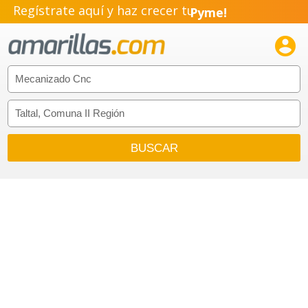
Regístrate aquí y haz crecer tu
Pyme!
Emprendimiento!
