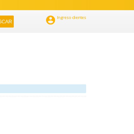

Ingreso clientes