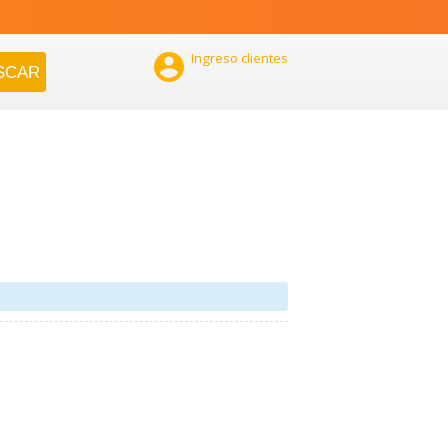

Ingreso clientes