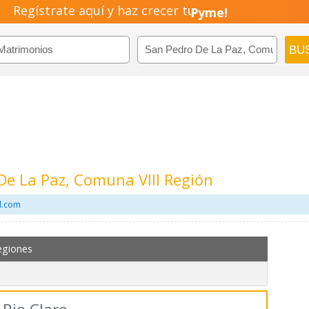
Negocio!
Regístrate aquí y haz crecer tu
Pyme!
Emprendimiento!
e La Paz, Comuna VIII Región
l.com
egiones