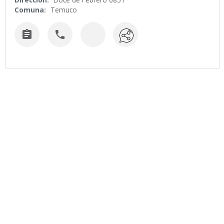
Comuna:
Temuco

