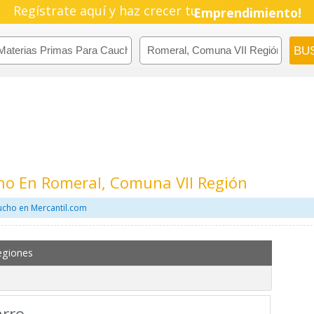
Regístrate aquí y haz crecer tu
Emprendimiento!
ho En Romeral, Comuna VII Región
ucho en Mercantil.com
egiones
arro