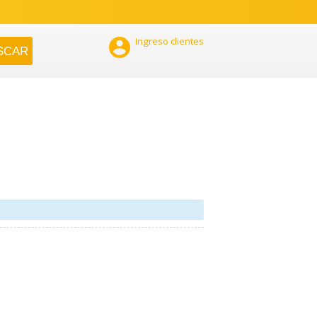

Ingreso clientes