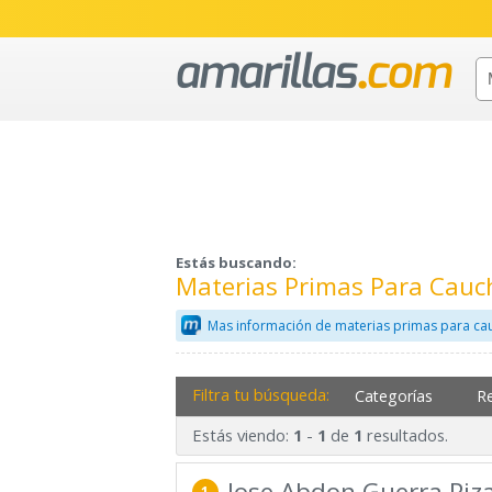
Estás buscando:
Materias Primas Para Cauc
Mas información de materias primas para ca
Filtra tu búsqueda:
Categorías
R
Estás viendo:
-
de
resultados.
1
1
1
Jose Abdon Guerra Piz
1