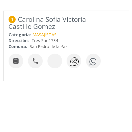
Carolina Sofia Victoria
1
Castillo Gomez
Categoría:
MASAJISTAS
Dirección:
Tres Sur 1734
Comuna:
San Pedro de la Paz

