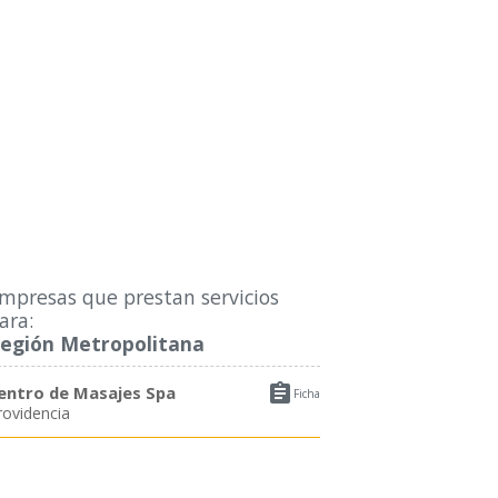
mpresas que prestan servicios
ara:
egión Metropolitana

entro de Masajes Spa
Ficha
rovidencia