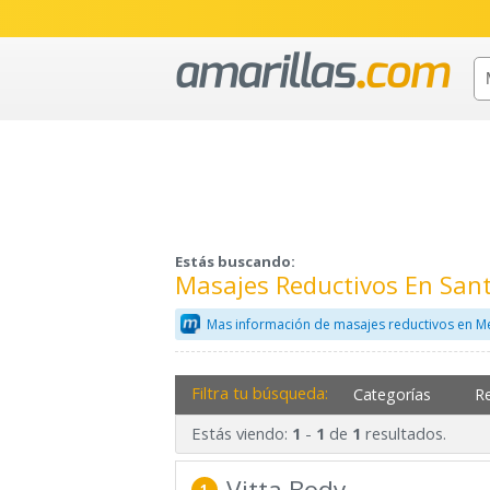
Estás buscando:
Masajes Reductivos En San
Mas información de masajes reductivos en M
Filtra tu búsqueda:
Categorías
R
Estás viendo:
-
de
resultados.
1
1
1
Vitta Body
1