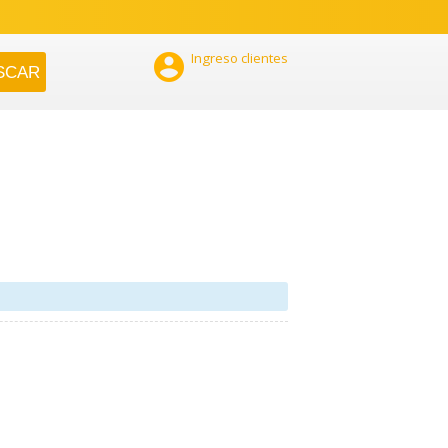

Ingreso clientes