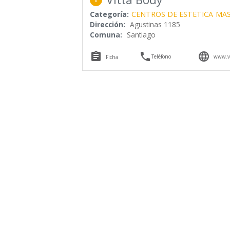
Categoría:
CENTROS DE ESTETICA
MAS
Dirección:
Agustinas 1185
Comuna:
Santiago



Teléfono
www.vi
Ficha