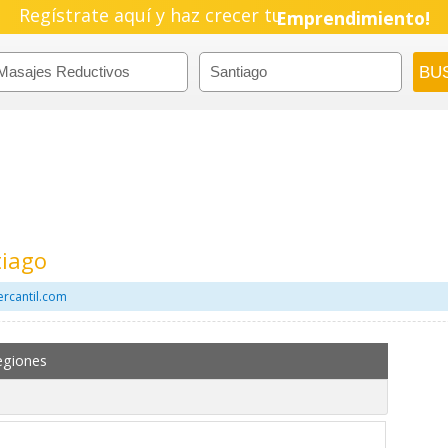
Regístrate aquí y haz crecer tu
Emprendimiento!
tiago
ercantil.com
egiones