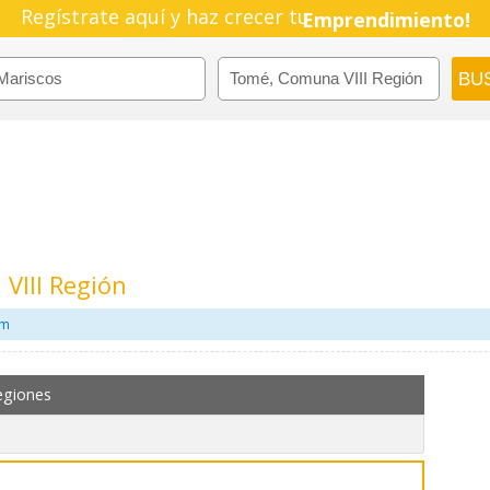
Regístrate aquí y haz crecer tu
Emprendimiento!
VIII Región
om
egiones