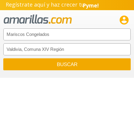
Regístrate aquí y haz crecer tu
Pyme!
Emprendimiento!
