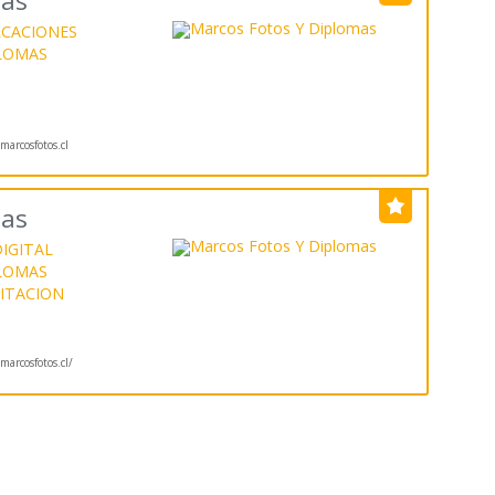
mas
CACIONES
LOMAS
arcosfotos.cl
mas
IGITAL
LOMAS
ITACION
arcosfotos.cl/