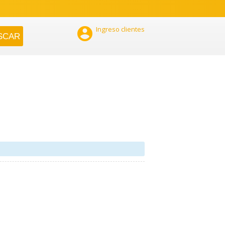

Ingreso clientes