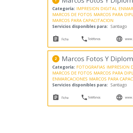
Marcos Fotos Y Diplo
1
Categoría:
IMPRESION DIGITAL
ENMAR
MARCOS DE FOTOS
MARCOS PARA DIP
MARCOS PARA CAPACITACION
Servicios disponibles para:
Santiago



Teléfonos
www.m
Ficha
Marcos Fotos Y Diplo
2
Categoría:
FOTOGRAFIAS
IMPRESION D
MARCOS DE FOTOS
MARCOS PARA DIP
ENMARCACIONES
MARCOS PARA CAPAC
Servicios disponibles para:
Santiago



Teléfonos
www.m
Ficha