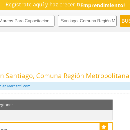
Regístrate aquí y haz crecer tu
Emprendimiento!
En Santiago, Comuna Región Metropolitana
n en Mercantil.com
egiones