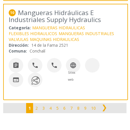
Mangueras Hidráulicas E
10
Industriales Supply Hydraulics
Categoría:
MANGUERAS HIDRAULICAS
FLEXIBLES HIDRAULICOS
MANGUERAS INDUSTRIALES
VALVULAS
MAQUINAS HIDRAULICAS
Dirección:
14 de la Fama 2521
Comuna:
Conchalí




Sitios

web
❯
1
2
3
4
5
6
7
8
9
10