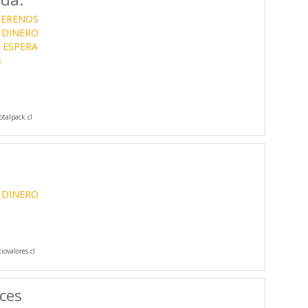
SERENOS
 DINERO
 ESPERA
S
talpack.cl
 DINERO
iovalores.cl
ces