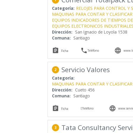
Categoría:
RELOJES PARA CONTROL Y 
MAQUINAS PARA CONTAR Y CLASIFICAR
EQUIPOS INDICADORES DE TIEMPOS DE
EQUIPOS ELECTRONICOS INDUSTRIALE
Dirección:
San Ignacio de Loyola 1538
Comuna:
Santiago



Teléfono
www.to
Ficha
Servicio Valores
2
Categoría:
MAQUINAS PARA CONTAR Y CLASIFICAR
Dirección:
Cueto 456
Comuna:
Santiago



Teléfono
www.servic
Ficha
Tata Consultancy Servi
3