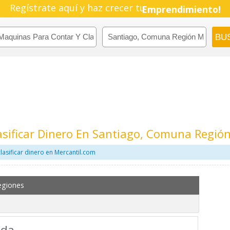
Regístrate aquí y haz crecer tu
Emprendimiento!
sificar Dinero En Santiago, Comuna Regió
asificar dinero en Mercantil.com
egiones
tda.