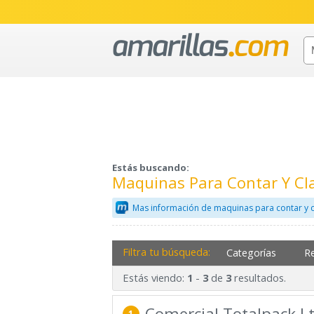
Estás buscando:
Maquinas Para Contar Y Cla
Mas información de maquinas para contar y cl
Filtra tu búsqueda:
Categorías
R
Estás viendo:
-
de
resultados.
1
3
3
Comercial Totalpack L
1