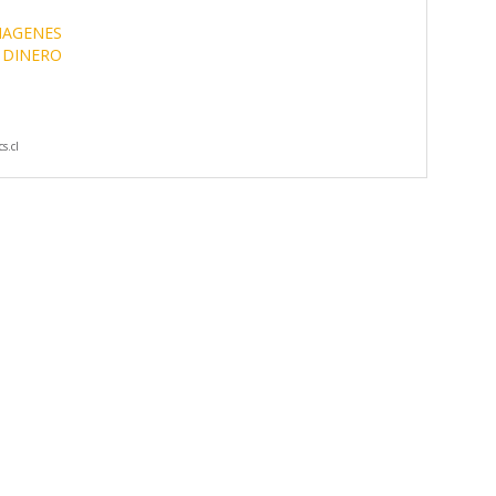
MAGENES
 DINERO
s.cl