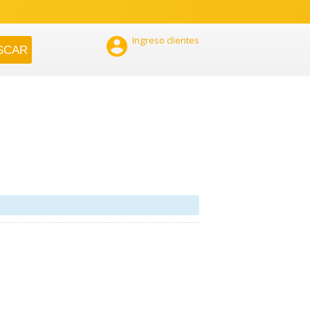

Ingreso clientes