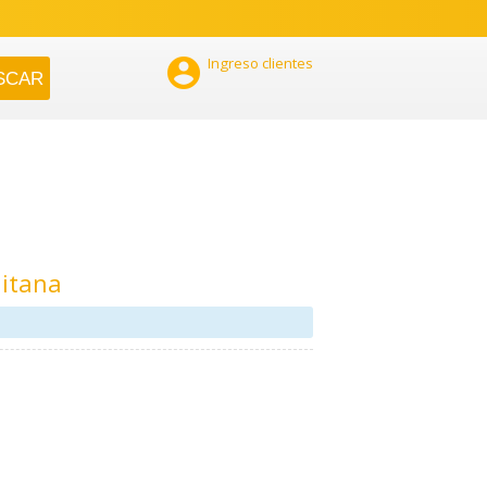

Ingreso clientes
itana