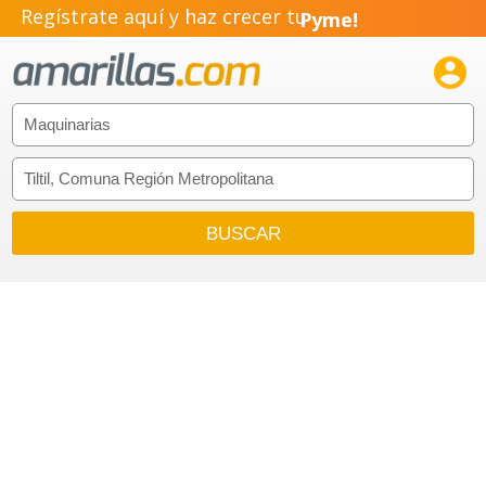
Regístrate aquí y haz crecer tu
Pyme!
Emprendimiento!
