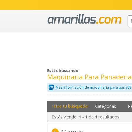
Estás buscando:
Maquinaria Para Panaderia
Mas información de maquinaria para panader
Filtra tu búsqueda:
Categorías
R
Estás viendo:
-
de
resultados.
1
1
1
Maigas
1