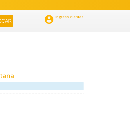

Ingreso clientes
itana