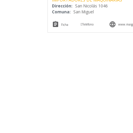
Dirección:
San Nicolás 1046
Comuna:
San Miguel



Teléfono
www.maiga
Ficha