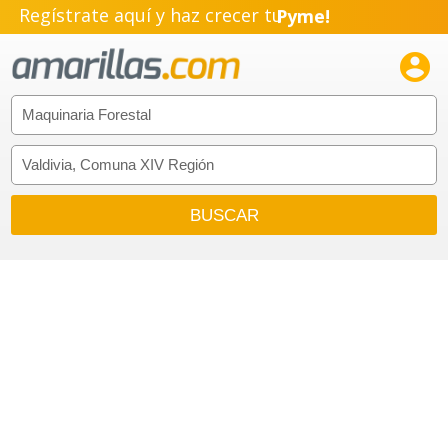
Regístrate aquí y haz crecer tu
Pyme!
Emprendimiento!
