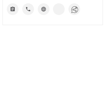


