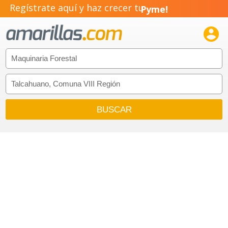
Regístrate aquí y haz crecer tu
Pyme!
Emprendimiento!
