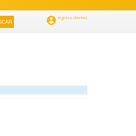

Ingreso clientes