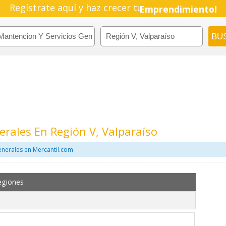
Regístrate aquí y haz crecer tu
Emprendimiento!
erales En Región V, Valparaíso
enerales en Mercantil.com
egiones