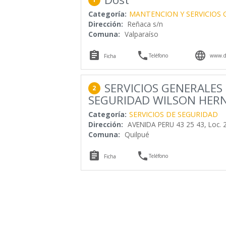
Categoría:
MANTENCION Y SERVICIOS 
Dirección:
Reñaca s/n
Comuna:
Valparaíso



Teléfono
www.do
Ficha
SERVICIOS GENERALES
2
SEGURIDAD WILSON HERN
Categoría:
SERVICIOS DE SEGURIDAD
Dirección:
AVENIDA PERU 43 25 43, Loc. 
Comuna:
Quilpué


Teléfono
Ficha