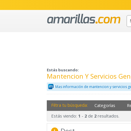
Estás buscando:
Mantencion Y Servicios Gen
Mas información de mantencion y servicios g
Filtra tu búsqueda:
Categorías
R
Estás viendo:
-
de
resultados.
1
2
2
Dost
1