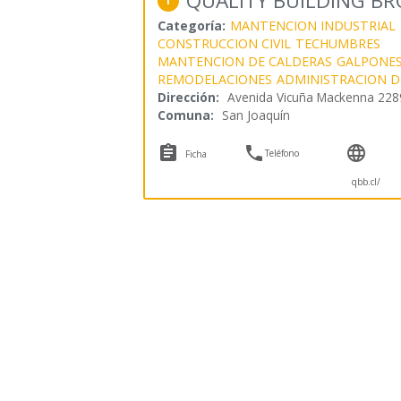
QUALITY BUILDING BR
1
Categoría:
MANTENCION INDUSTRIAL
CONSTRUCCION CIVIL
TECHUMBRES
MANTENCION DE CALDERAS
GALPONE
REMODELACIONES
ADMINISTRACION 
Dirección:
Avenida Vicuña Mackenna 228
Comuna:
San Joaquín



Teléfono
Ficha
qbb.cl/