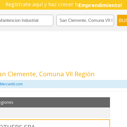
Regístrate aquí y haz crecer tu
Pyme!
Emprendimiento!
San Clemente, Comuna VII Región
 Mercantil.com
egiones