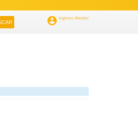

Ingreso clientes