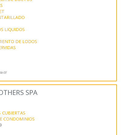
AS
ET
NTARILLADO
S LIQUIDOS
IENTO DE LODOS
ERVIDAS
a.cl/
OTHERS SPA
S
CUBIERTAS
DE CONDOMINIOS
9