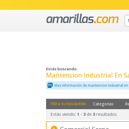
Estás buscando:
Mantencion Industrial En S
Mas información de mantencion industrial en
Filtra tu búsqueda:
Categorías
R
Estás viendo:
-
de
resultados.
1
3
3