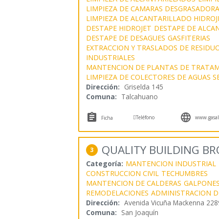
LIMPIEZA DE CAMARAS DESGRASADOR
LIMPIEZA DE ALCANTARILLADO HIDROJ
DESTAPE HIDROJET
DESTAPE DE ALCA
DESTAPE DE DESAGUES
GASFITERIAS
EXTRACCION Y TRASLADOS DE RESIDUO
INDUSTRIALES
MANTENCION DE PLANTAS DE TRATAM
LIMPIEZA DE COLECTORES DE AGUAS S
Dirección:
Griselda 145
Comuna:
Talcahuano



Teléfono
www.gasalc
Ficha
QUALITY BUILDING BR
3
Categoría:
MANTENCION INDUSTRIAL
CONSTRUCCION CIVIL
TECHUMBRES
MANTENCION DE CALDERAS
GALPONE
REMODELACIONES
ADMINISTRACION 
Dirección:
Avenida Vicuña Mackenna 228
Comuna:
San Joaquín