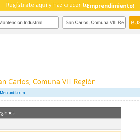
Regístrate aquí y haz crecer tu
Pyme!
Emprendimiento!
an Carlos, Comuna VIII Región
 Mercantil.com
egiones