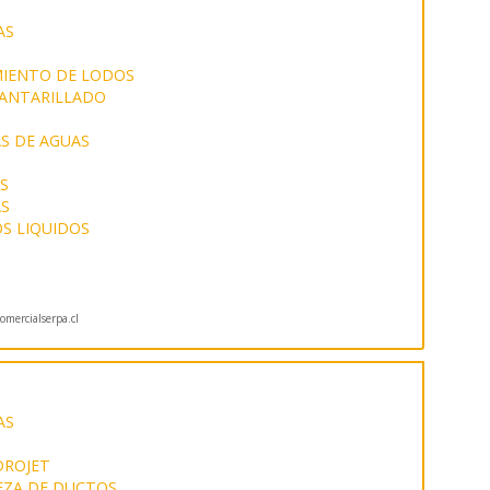
AS
IENTO DE LODOS
CANTARILLADO
S DE AGUAS
S
AS
S LIQUIDOS
mercialserpa.cl
AS
DROJET
EZA DE DUCTOS