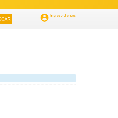

Ingreso clientes