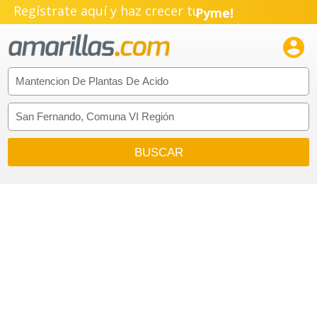
Regístrate aquí y haz crecer tu
Pyme!
Emprendimiento!
