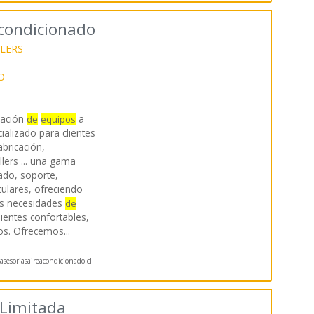
Acondicionado
LLERS
O
cación
a
de
equipos
ializado para clientes
abricación,
llers ... una gama
ado, soporte,
iculares, ofreciendo
as necesidades
de
ientes confortables,
os. Ofrecemos
...
sesoriasaireacondicionado.cl
Limitada