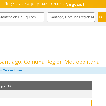
Regístrate aquí y haz crecer tu
Pyme!
Emprendimiento!
Santiago, Comuna Región Metropolitana
n Mercantil.com
egiones