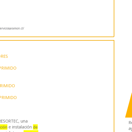
rviciosaramon.cl/
ORES
PRIMIDO
PRIMIDO
PRIMIDO
ESORTEC, una
R
e instalación
ción
de
a