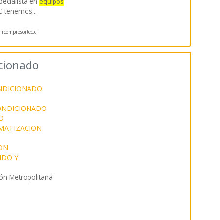
pecialista en
equipos
C tenemos
...
rcompresortec.cl
cionado
ONDICIONADO
CONDICIONADO
O
MATIZACION
ION
NDO Y
ón Metropolitana