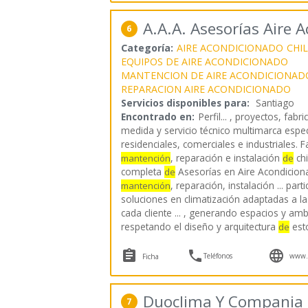
A.A.A. Asesorías Aire 
6
Categoría:
AIRE ACONDICIONADO
CHI
EQUIPOS DE AIRE ACONDICIONADO
MANTENCION DE AIRE ACONDICIONAD
REPARACION AIRE ACONDICIONADO
Servicios disponibles para:
Santiago
Encontrado en:
Perfil...
, proyectos, fabri
medida y servicio técnico multimarca espec
residenciales, comerciales e industriales. F
, reparación e instalación
chi
mantención
de
completa
Asesorías en Aire Acondicion
de
, reparación, instalación ... part
mantención
soluciones en climatización adaptadas a l
cada cliente ... , generando espacios y amb
respetando el diseño y arquitectura
est
de



Teléfonos
www.a
Ficha
Duoclima Y Compania 
7