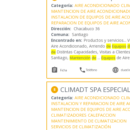
Categoría:
AIRE ACONDICIONADO
CLI
MANTENCION DE AIRE ACONDICIONAD
INSTALACION DE EQUIPOS DE AIRE A
REPARACION DE EQUIPOS DE AIRE AC
Dirección:
Chacabuco 36
Comuna:
Santiago
Encontrado en:
Productos y servicios...
V
Aire Acondicionado, Arriendo
de
Equipos
d
Distintas Capacidades, Visitas a Client
de
Santiago,
...
de Aire
Mantención
de
Equipos



Teléfono
duocli
Ficha
CLIMADT SPA ESPECIA
8
Categoría:
AIRE ACONDICIONADO
CLI
INSTALACION Y REPARACION DE AIRE
MANTENCION DE EQUIPOS DE AIRE A
CLIMATIZADORES
CALEFACCION
MANTENIMIENTO DE CLIMATIZACION
SERVICIOS DE CLIMATIZACIÓN