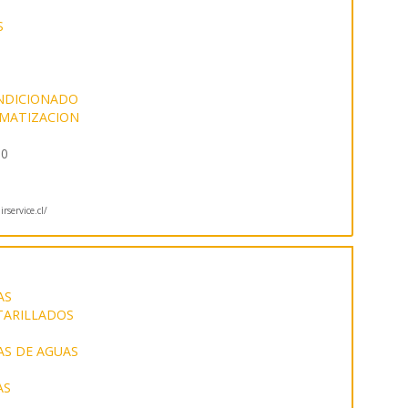
S
ONDICIONADO
IMATIZACION
20
rservice.cl/
AS
NTARILLADOS
AS DE AGUAS
AS