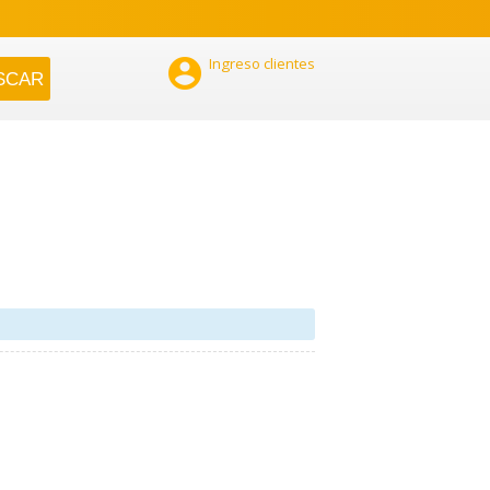

Ingreso clientes