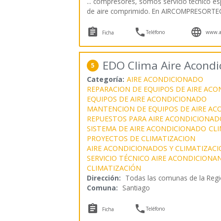
... compresores, somos servicio técnico es
de aire comprimido. En AIRCOMPRESORTE



Teléfono
www.ai
Ficha
EDO Clima Aire Acondi
5
Categoría:
AIRE ACONDICIONADO
REPARACION DE EQUIPOS DE AIRE AC
EQUIPOS DE AIRE ACONDICIONADO
MANTENCION DE EQUIPOS DE AIRE A
REPUESTOS PARA AIRE ACONDICIONAD
SISTEMA DE AIRE ACONDICIONADO
CLI
PROYECTOS DE CLIMATIZACION
AIRE ACONDICIONADOS Y CLIMATIZAC
SERVICIO TÉCNICO AIRE ACONDICIONA
CLIMATIZACIÓN
Dirección:
Todas las comunas de la Regi
Comuna:
Santiago


Teléfono
Ficha