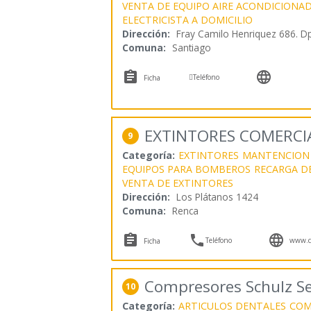
VENTA DE EQUIPO AIRE ACONDICIONA
ELECTRICISTA A DOMICILIO
Dirección:
Fray Camilo Henriquez 686. D
Comuna:
Santiago



Teléfono
Ficha
EXTINTORES COMERCIA
9
Categoría:
EXTINTORES
MANTENCION 
EQUIPOS PARA BOMBEROS
RECARGA D
VENTA DE EXTINTORES
Dirección:
Los Plátanos 1424
Comuna:
Renca



Teléfono
www.co
Ficha
Compresores Schulz S
10
Categoría:
ARTICULOS DENTALES
COM