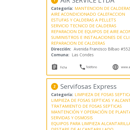
AIR SERVICE LTDA
1
Categoría:
MANTENCION DE CALDERA
AIRE ACONDICIONADO
CALEFACCION
ESTUFAS Y CALDERAS A PELLETS
SERVICIO TECNICO DE CALDERAS
REPARACION DE EQUIPOS DE AIRE AC
SUMINISTROS E INSTALACIONES DE CL
REPARACION DE CALDERAS
Dirección:
Avenida Francisco Bilbao #55
Comuna:
Las Condes



Teléfono
www.ai
Ficha
Servifosas Express
2
Categoría:
LIMPIEZA DE FOSAS SEPTIC
LIMPIEZA DE FOSAS SEPTICAS Y ALCA
TRATAMIENTO DE FOSAS SEPTICAS
MANTENCIÓN Y OPERACIÓN DE PLANT
SERVIDAS Y OSMOSIS
EQUIPOS PARA LIMPIEZA ALCANTARILL
DESTAPE DE ALCANTARILLADO