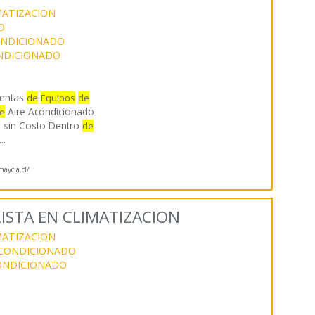
MATIZACION
O
CONDICIONADO
ONDICIONADO
entas
de
Equipos
de
Aire Acondicionado
e
es sin Costo Dentro
de
...
maycia.cl/
LISTA EN CLIMATIZACION
MATIZACION
 ACONDICIONADO
CONDICIONADO