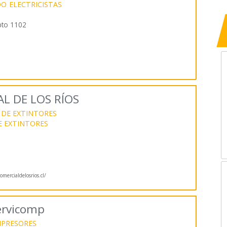
DO
ELECTRICISTAS
pto 1102
L DE LOS RÍOS
DE EXTINTORES
E EXTINTORES
mercialdelosrios.cl/
ervicomp
PRESORES