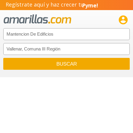
Regístrate aquí y haz crecer tu
Pyme!
Emprendimiento!
