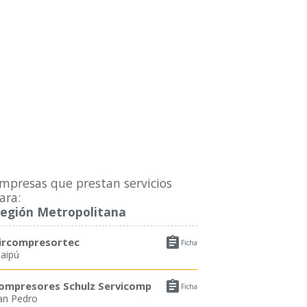
mpresas que prestan servicios
ara:
egión Metropolitana

ircompresortec
Ficha
aipú

ompresores Schulz Servicomp
Ficha
an Pedro