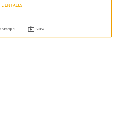
S DENTALES

rvicomp.cl
Vídeo