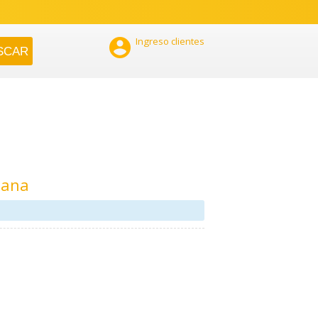

Ingreso clientes
tana