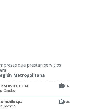
mpresas que prestan servicios
ara:
egión Metropolitana

IR SERVICE LTDA
Ficha
as Condes

romchile spa
Ficha
rovidencia