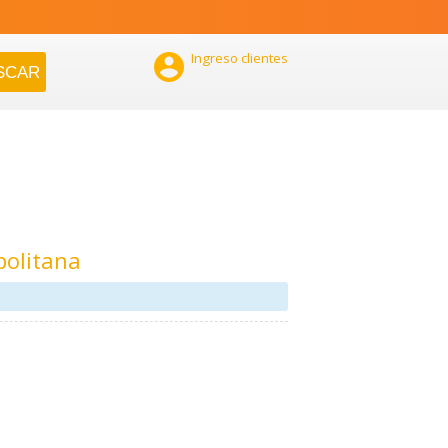

Ingreso clientes
politana