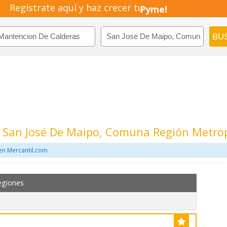
Regístrate aquí y haz crecer tu
Pyme!
Emprendimiento!
 San José De Maipo, Comuna Región Metro
en Mercantil.com
egiones