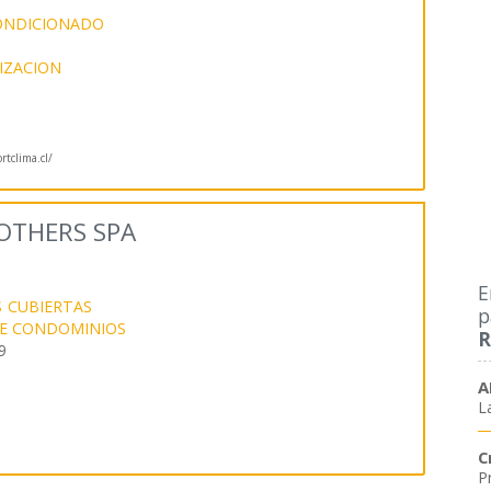
CONDICIONADO
IZACION
tclima.cl/
OTHERS SPA
E
S
CUBIERTAS
p
DE CONDOMINIOS
R
9
A
L
C
P