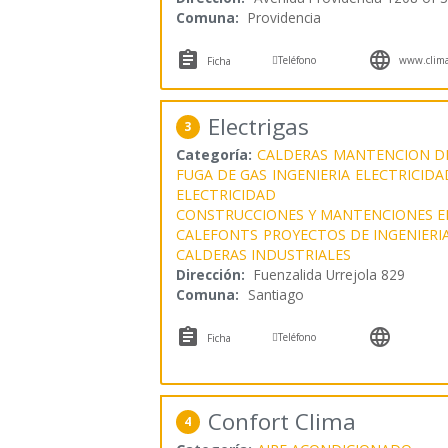
Comuna:
Providencia



Teléfono
www.clima
Ficha
Electrigas
3
Categoría:
CALDERAS
MANTENCION DE
FUGA DE GAS
INGENIERIA
ELECTRICIDA
ELECTRICIDAD
CONSTRUCCIONES Y MANTENCIONES E
CALEFONTS
PROYECTOS DE INGENIERI
CALDERAS INDUSTRIALES
Dirección:
Fuenzalida Urrejola 829
Comuna:
Santiago



Teléfono
Ficha
Confort Clima
4