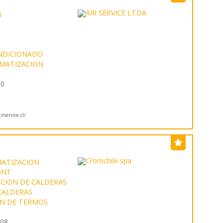
S
ONDICIONADO
IMATIZACION
20
rservice.cl/
MATIZACION
ONT
CION DE CALDERAS
CALDERAS
N DE TERMOS
308