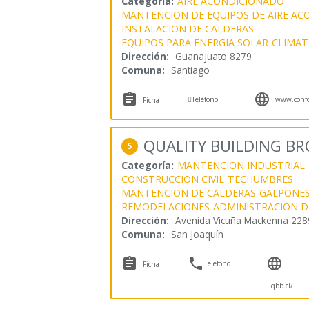
Categoría:
AIRE ACONDICIONADO
MANTENCION DE EQUIPOS DE AIRE A
INSTALACION DE CALDERAS
EQUIPOS PARA ENERGIA SOLAR
CLIMAT
Dirección:
Guanajuato 8279
Comuna:
Santiago



Teléfono
www.confor
Ficha
QUALITY BUILDING BR
5
Categoría:
MANTENCION INDUSTRIAL
CONSTRUCCION CIVIL
TECHUMBRES
MANTENCION DE CALDERAS
GALPONE
REMODELACIONES
ADMINISTRACION 
Dirección:
Avenida Vicuña Mackenna 228
Comuna:
San Joaquín



Teléfono
Ficha
qbb.cl/