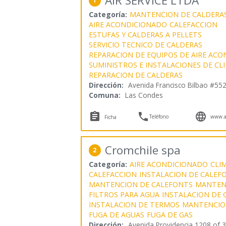
AIR SERVICE LTDA
1
Categoría:
MANTENCION DE CALDERA
AIRE ACONDICIONADO
CALEFACCION
ESTUFAS Y CALDERAS A PELLETS
SERVICIO TECNICO DE CALDERAS
REPARACION DE EQUIPOS DE AIRE AC
SUMINISTROS E INSTALACIONES DE CL
REPARACION DE CALDERAS
Dirección:
Avenida Francisco Bilbao #55
Comuna:
Las Condes



Teléfono
www.ai
Ficha
Cromchile spa
2
Categoría:
AIRE ACONDICIONADO
CLI
CALEFACCION
INSTALACION DE CALEF
MANTENCION DE CALEFONTS
MANTEN
FILTROS PARA AGUA
INSTALACION DE 
INSTALACION DE TERMOS
MANTENCIO
FUGA DE AGUAS
FUGA DE GAS
Dirección:
Avenida Providencia 1208 of 