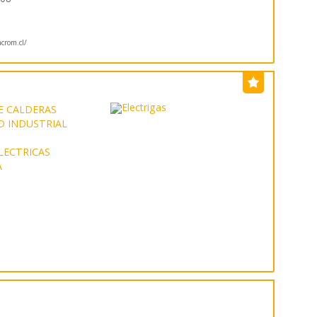
crom.cl/
 CALDERAS
D INDUSTRIAL
LECTRICAS
A