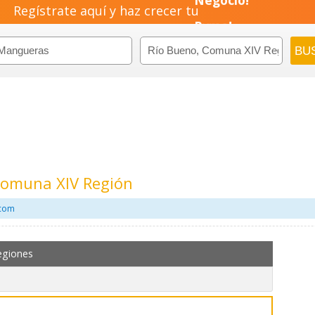
Regístrate aquí y haz crecer tu
Negocio!
Pyme!
Emprendimiento!
Comuna XIV Región
.com
egiones