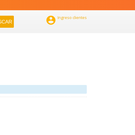

Ingreso clientes