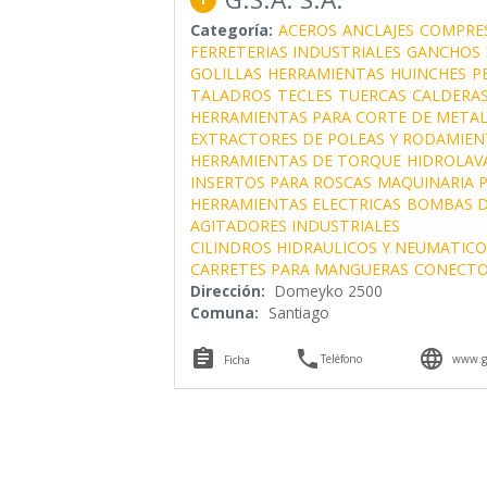
Categoría:
ACEROS
ANCLAJES
COMPRE
FERRETERIAS INDUSTRIALES
GANCHOS 
GOLILLAS
HERRAMIENTAS
HUINCHES
P
TALADROS
TECLES
TUERCAS
CALDERA
HERRAMIENTAS PARA CORTE DE METAL
EXTRACTORES DE POLEAS Y RODAMIE
HERRAMIENTAS DE TORQUE
HIDROLAV
INSERTOS PARA ROSCAS
MAQUINARIA P
HERRAMIENTAS ELECTRICAS
BOMBAS D
AGITADORES INDUSTRIALES
CILINDROS HIDRAULICOS Y NEUMATICO
CARRETES PARA MANGUERAS
CONECTO
Dirección:
Domeyko 2500
Comuna:
Santiago



Teléfono
www.g
Ficha