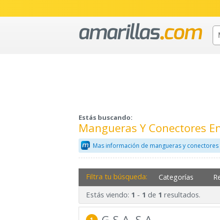
Estás buscando:
Mangueras Y Conectores En
Mas información de mangueras y conectores 
Filtra tu búsqueda:
Categorías
R
Estás viendo:
-
de
resultados.
1
1
1
G.S.A. S.A.
1