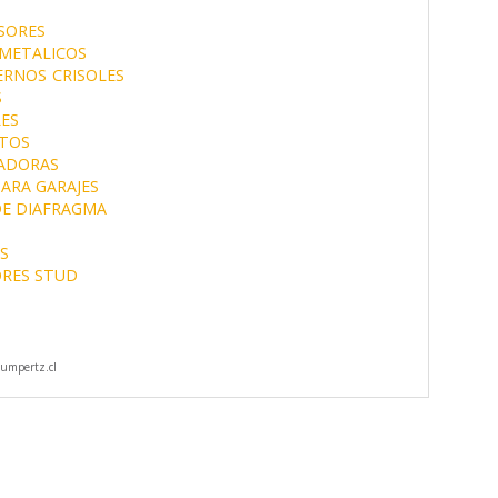
SORES
METALICOS
ERNOS
CRISOLES
S
ES
NTOS
ADORAS
ARA GARAJES
E DIAFRAGMA
S
RES STUD
umpertz.cl