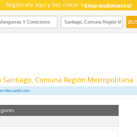
Regístrate aquí y haz crecer tu
Pyme!
Emprendimiento!
 Santiago, Comuna Región Metropolitana
en Mercantil.com
egiones