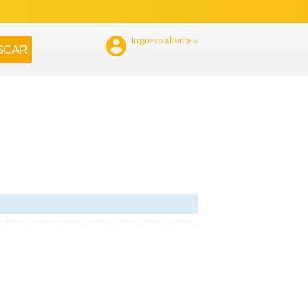

Ingreso clientes