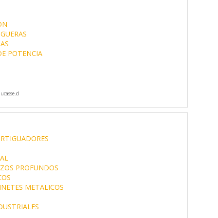
ON
GUERAS
LAS
DE POTENCIA
casse.cl
RTIGUADORES
AL
OZOS PROFUNDOS
COS
INETES METALICOS
DUSTRIALES