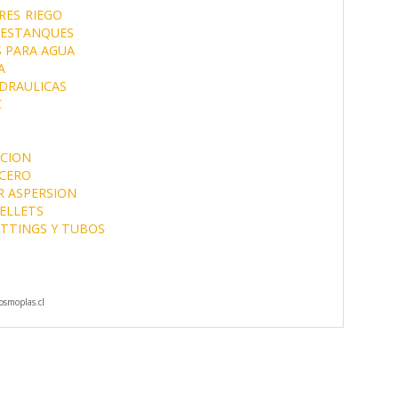
RES
RIEGO
ESTANQUES
 PARA AGUA
A
DRAULICAS
C
ACION
ACERO
R ASPERSION
PELLETS
ITTINGS Y TUBOS
smoplas.cl