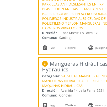
PARRILLAS ANTIDESLIZANTES EN FRP
PLASTILUX PLANCHAS TRANSPARENTE
BASES REGULABLES EN ACERO INOXIDA
POLIMEROS INDUSTRIALES
CELDAS DE
POLIETILENO
TEFLON
MANGUERAS IND
HARNEROS VIBRATORIOS
Dirección:
Casa Matriz: Lo Boza 370
Comuna:
Santiago



Teléfono
plastigen.c
Ficha
Mangueras Hidráulicas 
3
Hydraulics
Categoría:
VALVULAS
MANGUERAS IND
MANGUERAS HIDRAULICAS
FLEXIBLES 
MAQUINAS HIDRAULICAS
Dirección:
Avenida 14 de la Fama 2521
Comuna:
Conchalí



Teléfono
www.suppl
Ficha