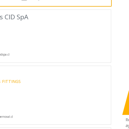
s CID SpA
dspa.cl
S
FITTINGS
rnoval.cl
R
a