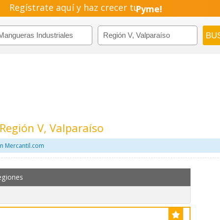
Regístrate aquí y haz crecer tu
Pyme!
Emprendimiento!
Región V, Valparaíso
n Mercantil.com
egiones