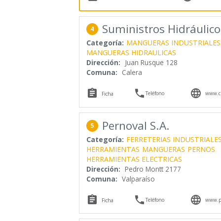
Suministros Hidráulico
4
Categoría:
MANGUERAS INDUSTRIALES
MANGUERAS HIDRAULICAS
Dirección:
Juan Rusque 128
Comuna:
Calera



Teléfono
www.ci
Ficha
Pernoval S.A.
5
Categoría:
FERRETERIAS INDUSTRIALE
HERRAMIENTAS
MANGUERAS
PERNOS
HERRAMIENTAS ELECTRICAS
Dirección:
Pedro Montt 2177
Comuna:
Valparaíso



Teléfono
www.pe
Ficha