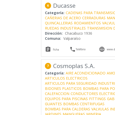
Ducasse
6
Categoría:
CADENAS PARA TRANSMISI
CAÑERIAS DE ACERO
CERRADURAS
MAN
QUINCALLERIAS
RODAMIENTOS
VALVU
RUEDAS INDUSTRIALES
TRANSMISION 
Dirección:
Chacabuco 1936
Comuna:
Valparaíso



Teléfono
www.du
Ficha
Cosmoplas S.A.
7
Categoría:
AIRE ACONDICIONADO
AMO
ARTICULOS ELECTRICOS
ARTICULOS PARA SEGURIDAD INDUSTRI
BIDONES PLASTICOS
BOMBAS PARA P
CALEFACCION
CONDUCTORES ELECTRI
EQUIPOS PARA PISCINAS
FITTINGS
GAB
GUANTES
BOMBAS CENTRIFUGAS
BOMBAS PARA CALDERAS
VALVULAS IN
JARDINES
MANGUERAS
MINERIA