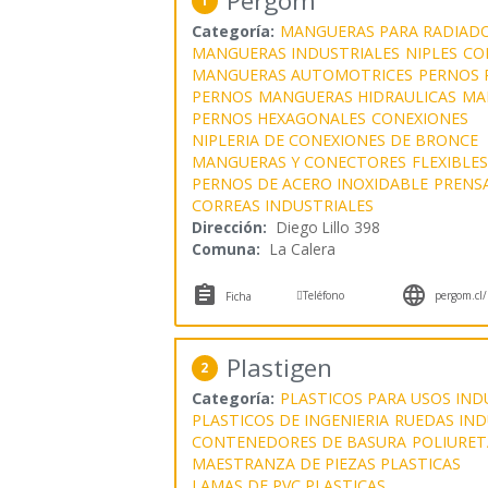
Pergom
1
Categoría:
MANGUERAS PARA RADIAD
MANGUERAS INDUSTRIALES
NIPLES
CO
MANGUERAS AUTOMOTRICES
PERNOS 
PERNOS
MANGUERAS HIDRAULICAS
MA
PERNOS HEXAGONALES
CONEXIONES
NIPLERIA DE CONEXIONES DE BRONCE
MANGUERAS Y CONECTORES
FLEXIBLE
PERNOS DE ACERO INOXIDABLE
PRENS
CORREAS INDUSTRIALES
Dirección:
Diego Lillo 398
Comuna:
La Calera



Teléfono
pergom.cl/
Ficha
Plastigen
2
Categoría:
PLASTICOS PARA USOS IND
PLASTICOS DE INGENIERIA
RUEDAS IND
CONTENEDORES DE BASURA
POLIURE
MAESTRANZA DE PIEZAS PLASTICAS
LAMAS DE PVC PLASTICAS