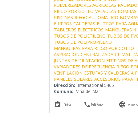
PULVERIZADORES AGRICOLAS
RADIADO
RIEGO POR GOTEO
VALVULAS
BOMBAS
PISCINAS
RIEGO AUTOMATICO
BOMBAS
FILTROS
CALDERAS
FILTROS PARA AGU
TABLEROS ELECTRICOS
MANGUERAS HI
TUBOS DE POLIETILENO
TUBOS DE PV
TUBOS DE POLIPROPILENO
MANGUERAS PARA RIEGO POR GOTEO
ASPIRACION CENTRALIZADA
CLIMATIZ
JUNTAS DE DILATACION
FITTINGS DE 
VARIADORES DE FRECUENCIA
RIEGO PO
VENTILACION
ESTUFAS Y CALDERAS A 
PANELES SOLARES
ACCESORIOS PARA F
Dirección:
Internacional 5465
Comuna:
Viña del Mar



Teléfono
www.co
Ficha