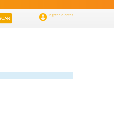

Ingreso clientes