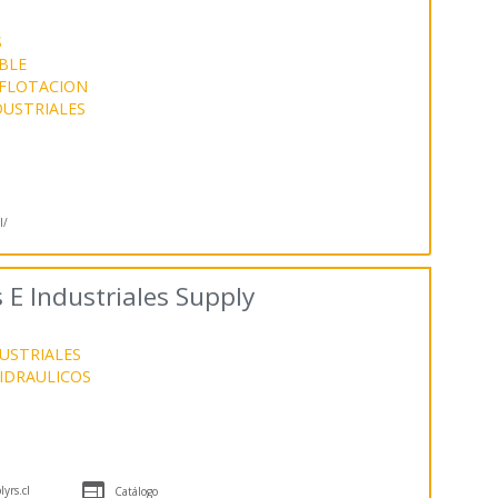
S
BLE
 FLOTACION
USTRIALES
l/
E Industriales Supply
USTRIALES
HIDRAULICOS

yrs.cl
Catálogo