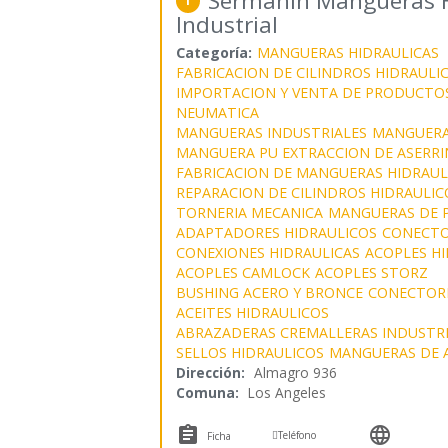
Sermahin Mangueras Hi
1
Industrial
Categoría:
MANGUERAS HIDRAULICAS
FABRICACION DE CILINDROS HIDRAULI
IMPORTACION Y VENTA DE PRODUCTOS
NEUMATICA
MANGUERAS INDUSTRIALES
MANGUERA
MANGUERA PU EXTRACCION DE ASERRI
FABRICACION DE MANGUERAS HIDRAUL
REPARACION DE CILINDROS HIDRAULIC
TORNERIA MECANICA
MANGUERAS DE 
ADAPTADORES HIDRAULICOS
CONECTO
CONEXIONES HIDRAULICAS
ACOPLES H
ACOPLES CAMLOCK
ACOPLES STORZ
BUSHING ACERO Y BRONCE
CONECTOR
ACEITES HIDRAULICOS
ABRAZADERAS CREMALLERAS INDUSTRI
SELLOS HIDRAULICOS
MANGUERAS DE 
Dirección:
Almagro 936
Comuna:
Los Angeles



Teléfono
Ficha