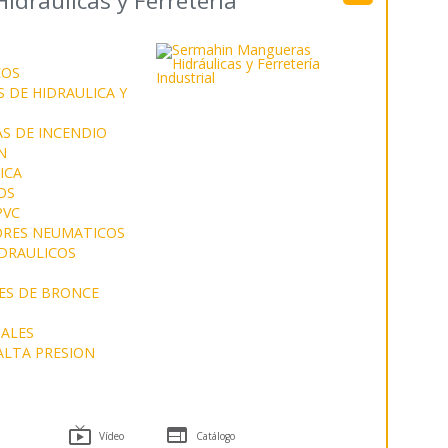
dráulicas y Ferretería
COS
 DE HIDRAULICA Y
S DE INCENDIO
N
ICA
OS
PVC
RES NEUMATICOS
IDRAULICOS
ES DE BRONCE
ALES
ALTA PRESION


Vídeo
Catálogo