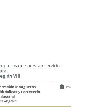
mpresas que prestan servicios
ara:
egión VIII

ermahin Mangueras
Ficha
idráulicas y Ferretería
ndustrial
os Angeles