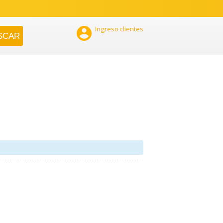

Ingreso clientes