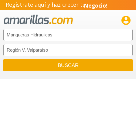
Regístrate aquí y haz crecer tu
Negocio!
Pyme!

Emprendimiento!