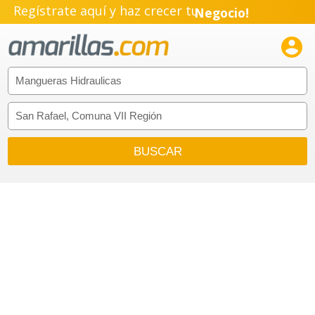
Regístrate aquí y haz crecer tu
Negocio!
Pyme!

Emprendimiento!