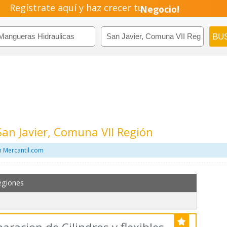
Regístrate aquí y haz crecer tu
Negocio!
Pyme!
Emprendimiento!
an Javier, Comuna VII Región
n Mercantil.com
egiones