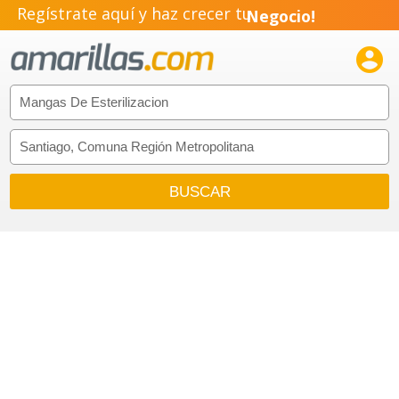
Regístrate aquí y haz crecer tu
Negocio!
Pyme!

Emprendimiento!