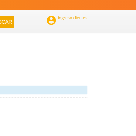

Ingreso clientes