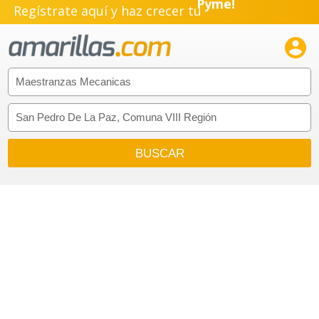
Regístrate aquí y haz crecer tu
Pyme!
Emprendimiento!
