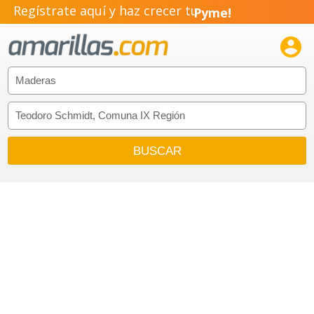
Regístrate aquí y haz crecer tu
Pyme!
Emprendimiento!
