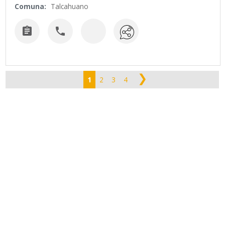
Comuna:
Talcahuano


❯
1
2
3
4