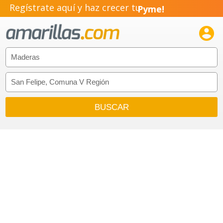
Regístrate aquí y haz crecer tu
Pyme!
Emprendimiento!
