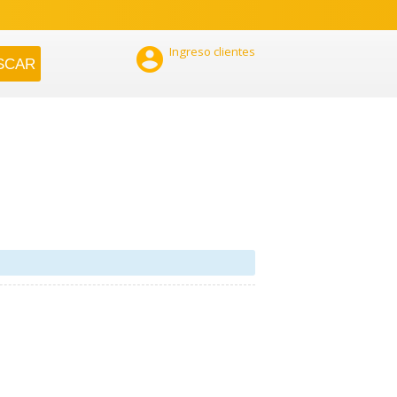

Ingreso clientes