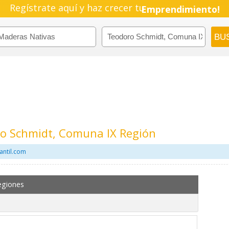
Regístrate aquí y haz crecer tu
Emprendimiento!
o Schmidt, Comuna IX Región
antil.com
egiones