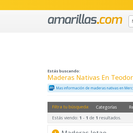
Estás buscando:
Maderas Nativas En Teodor
Mas información de maderas nativas en Merc
Filtra tu búsqueda:
Categorías
R
Estás viendo:
-
de
resultados.
1
1
1
Maderas Jotao
1