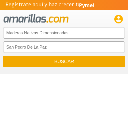
Regístrate aquí y haz crecer tu
Pyme!
Emprendimiento!
