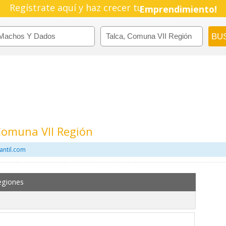
Regístrate aquí y haz crecer tu
Emprendimiento!
Comuna VII Región
antil.com
egiones