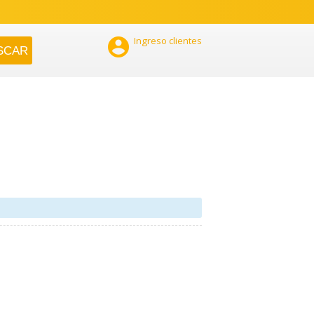

Ingreso clientes