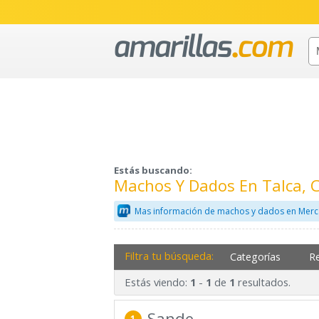
Estás buscando:
Machos Y Dados En Talca, 
Mas información de machos y dados en Merc
Filtra tu búsqueda:
Categorías
R
Estás viendo:
-
de
resultados.
1
1
1
Sande
1